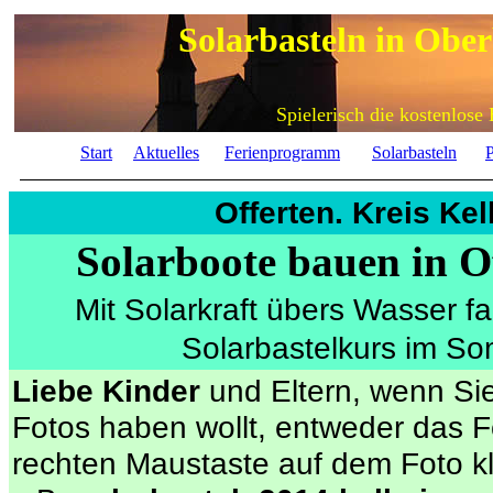
Solarbasteln in Obe
Spielerisch die kostenlose
Start
Aktuelles
Ferienprogramm
Solarbasteln
P
Offerten. Kreis Ke
Solarboote bauen in O
Mit Solarkraft übers Wasser f
Solarbastelkurs im So
Liebe Kinder
und Eltern, wenn Si
Fotos haben wollt, entweder das F
rechten Maustaste auf dem Foto 