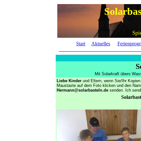
Solarba
Spi
Start
Aktuelles
Ferienprog
S
Mit Solarkraft übers Wass
Liebe Kinder
und Eltern, wenn Sie/Ihr Kopien
Maustaste auf dem Foto klicken und den Na
Hermann@solarbasteln.de
senden. Ich sende
Solarbas