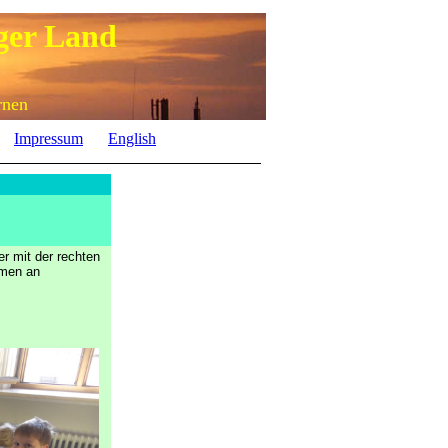
ger Land
rnen
Impressum
English
r mit der rechten
amen an