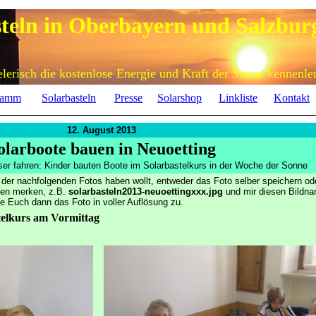
steln in Oberbayern und Salzbur
elerisch die kostenlose Energie und Kraft der Sonne kennenle
ramm
Solarbasteln
Presse
Solarshop
Linkliste
Kontakt
12. August 2013
olarboote bauen in Neuoetting
er fahren:
Kinder bauten Boote im Solarbastelkurs in der Woche der Sonne
 der nachfolgenden Fotos haben wollt, entweder das Foto selber speichern ode
men merken, z.B.
solarbasteln2013-neuoettingxxx.jpg
und mir diesen Bildn
 Euch dann das Foto in voller Auflösung zu.
telkurs am Vormittag