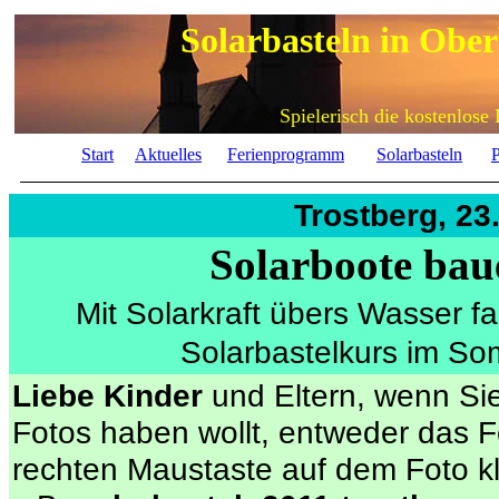
Solarbasteln in Obe
Spielerisch die kostenlose
Start
Aktuelles
Ferienprogramm
Solarbasteln
P
Trostberg, 23
Solarboote bau
Mit Solarkraft übers Wasser f
Solarbastelkurs im S
Liebe Kinder
und Eltern, wenn Si
Fotos haben wollt, entweder das F
rechten Maustaste auf dem Foto 